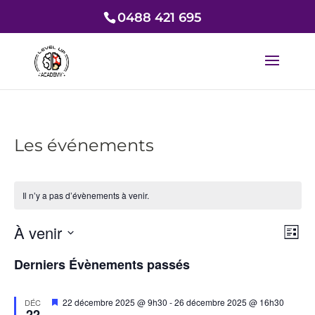
0488 421 695
Les événements
Il n’y a pas d’évènements à venir.
Nav
Nav
À venir
Liste
de
par
Sélectionnez
vue
con
Derniers Évènements passés
une
Év
date.
Mis
22 décembre 2025 @ 9h30
-
26 décembre 2025 @ 16h30
DÉC
22
en