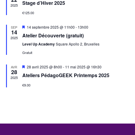
Stage d’Hiver 2025
avant
2025
€125.00
Mis
14 septembre 2025 @ 11h00
-
13h00
SEP
14
en
Atelier Découverte (gratuit)
avant
2025
Level Up Academy
Square Apollo 2, Bruxelles
Gratuit
Mis
28 avril 2025 @ 8h00
-
11 mai 2025 @ 16h30
AVR
28
en
Ateliers PédagoGEEK Printemps 2025
avant
2025
€9.00