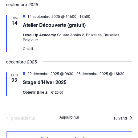
septembre 2025
Mis
14 septembre 2025 @ 11h00
-
13h00
DIM
en
14
Atelier Découverte (gratuit)
avant
Level Up Academy
Square Apollo 2, Bruxelles, Bruxelles,
Belgique
Gratuit
décembre 2025
Mis
22 décembre 2025 @ 9h30
-
26 décembre 2025 @ 16h30
LUN
en
22
Stage d’Hiver 2025
avant
Obtenir Billets
€125.00
Évènements
précédents
Aujourd’hui
Évènements
suivants