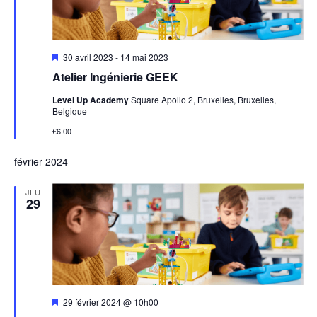
Mis
30 avril 2023
-
14 mai 2023
en
Atelier Ingénierie GEEK
avant
Level Up Academy
Square Apollo 2, Bruxelles, Bruxelles,
Belgique
€6.00
février 2024
JEU
29
Mis
29 février 2024 @ 10h00
en