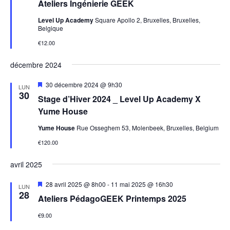
Ateliers Ingénierie GEEK
avant
Level Up Academy
Square Apollo 2, Bruxelles, Bruxelles,
Belgique
€12.00
décembre 2024
Mis
30 décembre 2024 @ 9h30
LUN
en
30
Stage d’Hiver 2024 _ Level Up Academy X
avant
Yume House
Yume House
Rue Osseghem 53, Molenbeek, Bruxelles, Belgium
€120.00
avril 2025
Mis
28 avril 2025 @ 8h00
-
11 mai 2025 @ 16h30
LUN
en
28
Ateliers PédagoGEEK Printemps 2025
avant
€9.00