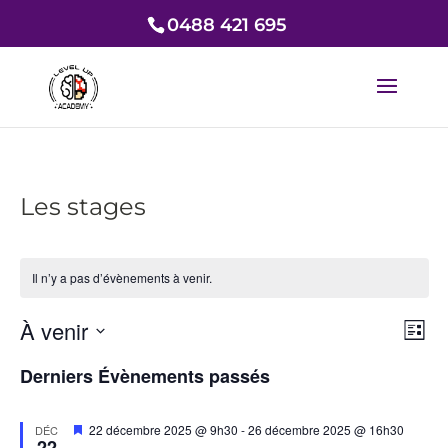
0488 421 695
Les stages
Il n’y a pas d’évènements à venir.
Nav
Nav
À venir
Liste
de
par
Sélectionnez
vue
con
Derniers Évènements passés
une
Év
date.
Mis
22 décembre 2025 @ 9h30
-
26 décembre 2025 @ 16h30
DÉC
22
en