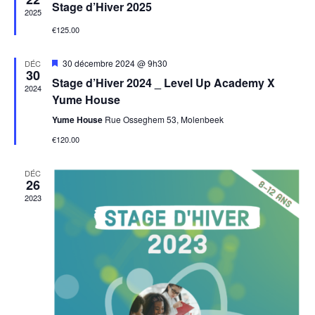
Stage d’Hiver 2025
avant
2025
€125.00
Mis
30 décembre 2024 @ 9h30
DÉC
30
en
Stage d’Hiver 2024 _ Level Up Academy X
avant
2024
Yume House
Yume House
Rue Osseghem 53, Molenbeek
€120.00
DÉC
26
2023